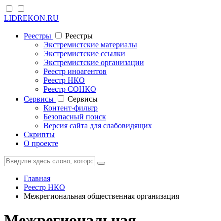
LIDREKON.RU
Реестры
Реестры
Экстремистские материалы
Экстремистские ссылки
Экстремистские организации
Реестр иноагентов
Реестр НКО
Реестр СОНКО
Cервисы
Cервисы
Контент-фильтр
Безопасный поиск
Версия сайта для слабовидящих
Скрипты
О проекте
Главная
Реестр НКО
Межрегиональная общественная организация
Межрегиональная