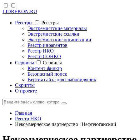
LIDREKON.RU
Реестры
Реестры
Экстремистские материалы
Экстремистские ссылки
Экстремистские организации
Реестр иноагентов
Реестр НКО
Реестр СОНКО
Cервисы
Cервисы
Контент-фильтр
Безопасный поиск
Версия сайта для слабовидящих
Скрипты
О проекте
Главная
Реестр НКО
Некоммерческое партнерство "Нефтеюганский
Некоммерческое партнерство