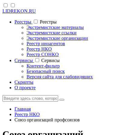
LIDREKON.RU
Реестры
Реестры
Экстремистские материалы
Экстремистские ссылки
Экстремистские организации
Реестр иноагентов
Реестр НКО
Реестр СОНКО
Cервисы
Cервисы
Контент-фильтр
Безопасный поиск
Версия сайта для слабовидящих
Скрипты
О проекте
Главная
Реестр НКО
Союз организаций профсоюзов
Союз организаций