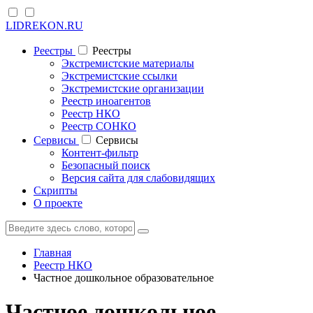
LIDREKON.RU
Реестры
Реестры
Экстремистские материалы
Экстремистские ссылки
Экстремистские организации
Реестр иноагентов
Реестр НКО
Реестр СОНКО
Cервисы
Cервисы
Контент-фильтр
Безопасный поиск
Версия сайта для слабовидящих
Скрипты
О проекте
Главная
Реестр НКО
Частное дошкольное образовательное
Частное дошкольное