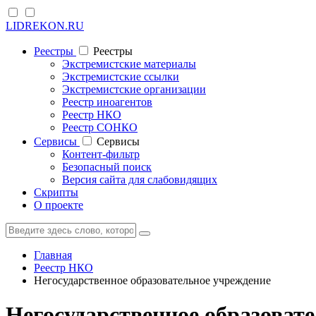
LIDREKON.RU
Реестры
Реестры
Экстремистские материалы
Экстремистские ссылки
Экстремистские организации
Реестр иноагентов
Реестр НКО
Реестр СОНКО
Cервисы
Cервисы
Контент-фильтр
Безопасный поиск
Версия сайта для слабовидящих
Скрипты
О проекте
Главная
Реестр НКО
Негосударственное образовательное учреждение
Негосударственное образова