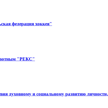
ьская федерация хоккея"
ивотным "РЕКС"
вия духовному и социальному развитию личности,