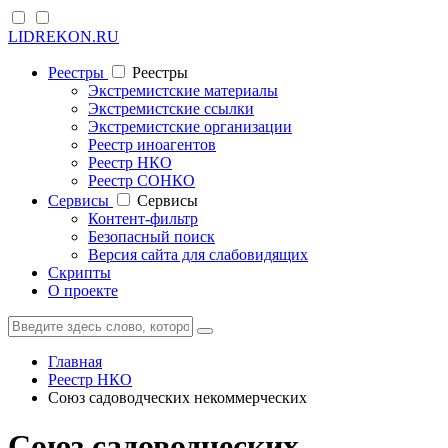
LIDREKON.RU
Реестры
Реестры
Экстремистские материалы
Экстремистские ссылки
Экстремистские организации
Реестр иноагентов
Реестр НКО
Реестр СОНКО
Cервисы
Cервисы
Контент-фильтр
Безопасный поиск
Версия сайта для слабовидящих
Скрипты
О проекте
Главная
Реестр НКО
Союз садоводческих некоммерческих
Союз садоводческих