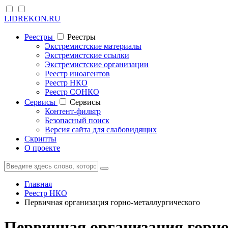
LIDREKON.RU
Реестры
Реестры
Экстремистские материалы
Экстремистские ссылки
Экстремистские организации
Реестр иноагентов
Реестр НКО
Реестр СОНКО
Cервисы
Cервисы
Контент-фильтр
Безопасный поиск
Версия сайта для слабовидящих
Скрипты
О проекте
Главная
Реестр НКО
Первичная организация горно-металлургического
Первичная организация горно