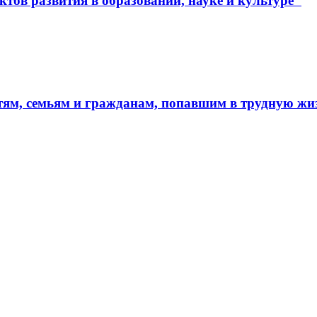
тов развития в образовании, науке и культуре"
тям, семьям и гражданам, попавшим в трудную ж