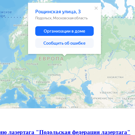
ию лазертага "Подольская федерация лазертага"