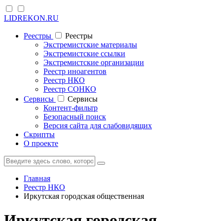
LIDREKON.RU
Реестры
Реестры
Экстремистские материалы
Экстремистские ссылки
Экстремистские организации
Реестр иноагентов
Реестр НКО
Реестр СОНКО
Cервисы
Cервисы
Контент-фильтр
Безопасный поиск
Версия сайта для слабовидящих
Скрипты
О проекте
Главная
Реестр НКО
Иркутская городская общественная
Иркутская городская