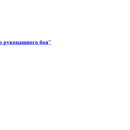
о рукопашного боя"