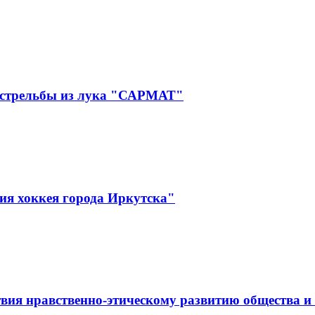
 стрельбы из лука "САРМАТ"
ия хоккея города Иркутска"
вия нравственно-этическому развитию общества и