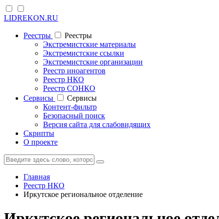
LIDREKON.RU
Реестры
Реестры
Экстремистские материалы
Экстремистские ссылки
Экстремистские организации
Реестр иноагентов
Реестр НКО
Реестр СОНКО
Cервисы
Cервисы
Контент-фильтр
Безопасный поиск
Версия сайта для слабовидящих
Скрипты
О проекте
Главная
Реестр НКО
Иркутское региональное отделение
Иркутское региональное отде