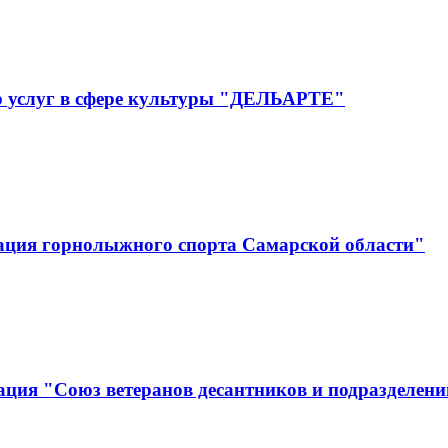
р услуг в сфере культуры "ДЕЛЬАРТЕ"
ация горнолыжного спорта Самарской области"
ция "Союз ветеранов десантников и подразделени