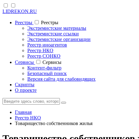
LIDREKON.RU
Реестры
Реестры
Экстремистские материалы
Экстремистские ссылки
Экстремистские организации
Реестр иноагентов
Реестр НКО
Реестр СОНКО
Cервисы
Cервисы
Контент-фильтр
Безопасный поиск
Версия сайта для слабовидящих
Скрипты
О проекте
Главная
Реестр НКО
Товарищество собственников жилья
Товарищество собственников