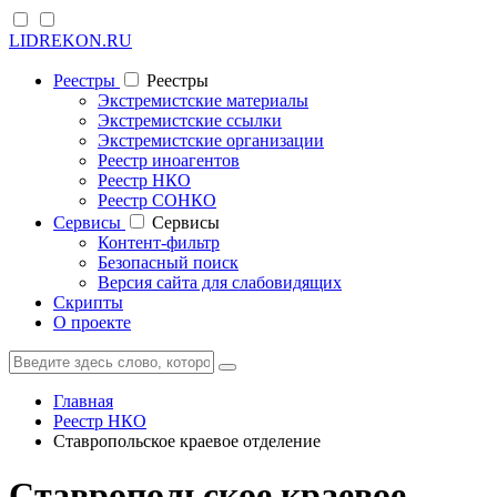
LIDREKON.RU
Реестры
Реестры
Экстремистские материалы
Экстремистские ссылки
Экстремистские организации
Реестр иноагентов
Реестр НКО
Реестр СОНКО
Cервисы
Cервисы
Контент-фильтр
Безопасный поиск
Версия сайта для слабовидящих
Скрипты
О проекте
Главная
Реестр НКО
Ставропольское краевое отделение
Ставропольское краевое