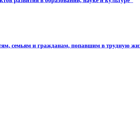
тов развития в образовании, науке и культуре"
тям, семьям и гражданам, попавшим в трудную ж