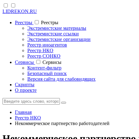
LIDREKON.RU
Реестры
Реестры
Экстремистские материалы
Экстремистские ссылки
Экстремистские организации
Реестр иноагентов
Реестр НКО
Реестр СОНКО
Cервисы
Cервисы
Контент-фильтр
Безопасный поиск
Версия сайта для слабовидящих
Скрипты
О проекте
Главная
Реестр НКО
Некоммерческое партнерство работодателей
Некоммерческое партнерство 