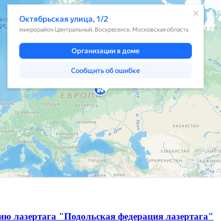
ию лазертага "Подольская федерация лазертага"