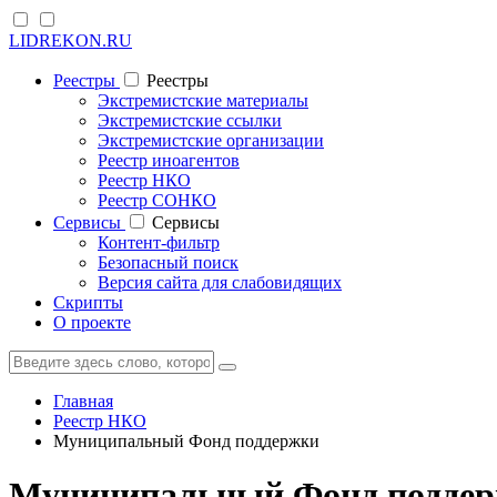
LIDREKON.RU
Реестры
Реестры
Экстремистские материалы
Экстремистские ссылки
Экстремистские организации
Реестр иноагентов
Реестр НКО
Реестр СОНКО
Cервисы
Cервисы
Контент-фильтр
Безопасный поиск
Версия сайта для слабовидящих
Скрипты
О проекте
Главная
Реестр НКО
Муниципальный Фонд поддержки
Муниципальный Фонд поддерж