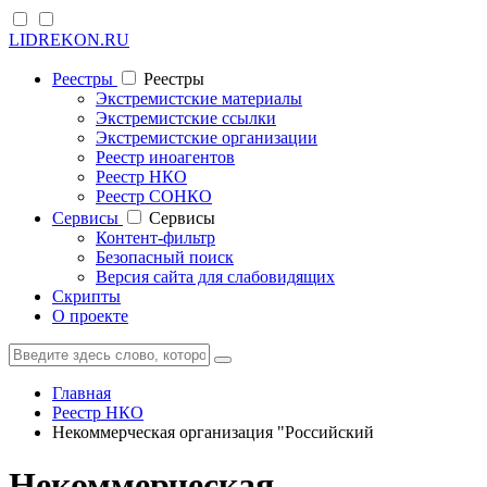
LIDREKON.RU
Реестры
Реестры
Экстремистские материалы
Экстремистские ссылки
Экстремистские организации
Реестр иноагентов
Реестр НКО
Реестр СОНКО
Cервисы
Cервисы
Контент-фильтр
Безопасный поиск
Версия сайта для слабовидящих
Скрипты
О проекте
Главная
Реестр НКО
Некоммерческая организация "Российский
Некоммерческая