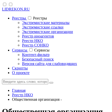
LIDREKON.RU
Реестры
Реестры
Экстремистские материалы
Экстремистские ссылки
Экстремистские организации
Реестр иноагентов
Реестр НКО
Реестр СОНКО
Cервисы
Cервисы
Контент-фильтр
Безопасный поиск
Версия сайта для слабовидящих
Скрипты
О проекте
Главная
Реестр НКО
Общественная организация -
Общественная организация -