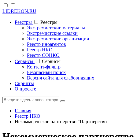
LIDREKON.RU
Реестры
Реестры
Экстремистские материалы
Экстремистские ссылки
Экстремистские организации
Реестр иноагентов
Реестр НКО
Реестр СОНКО
Cервисы
Cервисы
Контент-фильтр
Безопасный поиск
Версия сайта для слабовидящих
Скрипты
О проекте
Главная
Реестр НКО
Некоммерческое партнерство "Партнерство
Некоммерческое партнерство 