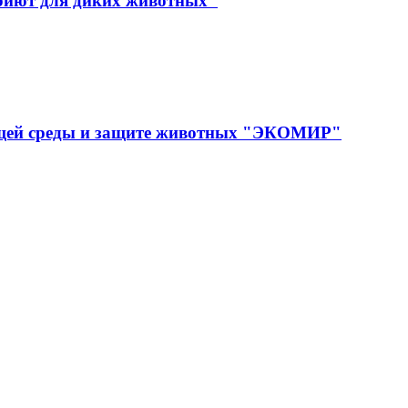
иют для диких животных"
ющей среды и защите животных "ЭКОМИР"