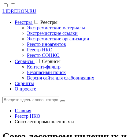
LIDREKON.RU
Реестры
Реестры
Экстремистские материалы
Экстремистские ссылки
Экстремистские организации
Реестр иноагентов
Реестр НКО
Реестр СОНКО
Cервисы
Cервисы
Контент-фильтр
Безопасный поиск
Версия сайта для слабовидящих
Скрипты
О проекте
Главная
Реестр НКО
Союз лесопромышленных и
Союз лесопромышленных и