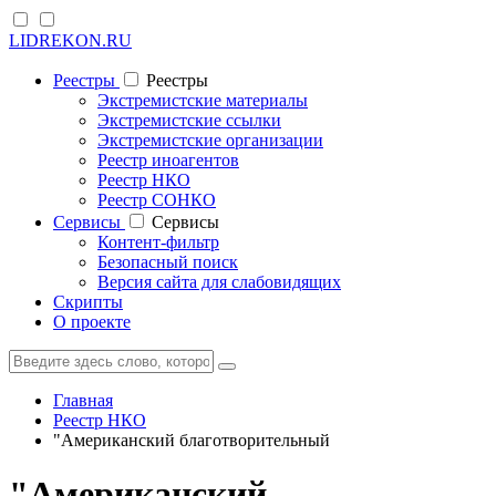
LIDREKON.RU
Реестры
Реестры
Экстремистские материалы
Экстремистские ссылки
Экстремистские организации
Реестр иноагентов
Реестр НКО
Реестр СОНКО
Cервисы
Cервисы
Контент-фильтр
Безопасный поиск
Версия сайта для слабовидящих
Скрипты
О проекте
Главная
Реестр НКО
"Американский благотворительный
"Американский