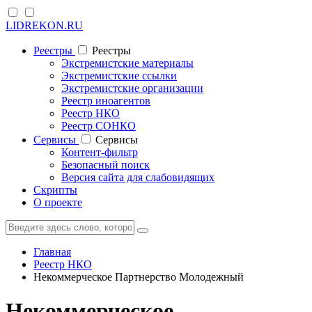
LIDREKON.RU
Реестры
Реестры
Экстремистские материалы
Экстремистские ссылки
Экстремистские организации
Реестр иноагентов
Реестр НКО
Реестр СОНКО
Cервисы
Cервисы
Контент-фильтр
Безопасный поиск
Версия сайта для слабовидящих
Скрипты
О проекте
Главная
Реестр НКО
Некоммерческое Партнерство Молодежный
Некоммерческое