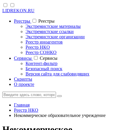
LIDREKON.RU
Реестры
Реестры
Экстремистские материалы
Экстремистские ссылки
Экстремистские организации
Реестр иноагентов
Реестр НКО
Реестр СОНКО
Cервисы
Cервисы
Контент-фильтр
Безопасный поиск
Версия сайта для слабовидящих
Скрипты
О проекте
Главная
Реестр НКО
Некоммерческое образовательное учреждение
Некоммерческое