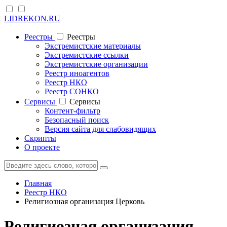
LIDREKON.RU
Реестры
Реестры
Экстремистские материалы
Экстремистские ссылки
Экстремистские организации
Реестр иноагентов
Реестр НКО
Реестр СОНКО
Cервисы
Cервисы
Контент-фильтр
Безопасный поиск
Версия сайта для слабовидящих
Скрипты
О проекте
Главная
Реестр НКО
Религиозная организация Церковь
Религиозная организация