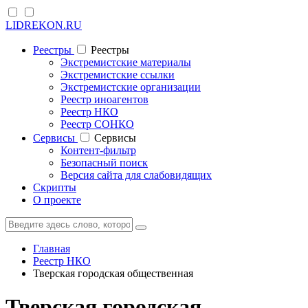
LIDREKON.RU
Реестры
Реестры
Экстремистские материалы
Экстремистские ссылки
Экстремистские организации
Реестр иноагентов
Реестр НКО
Реестр СОНКО
Cервисы
Cервисы
Контент-фильтр
Безопасный поиск
Версия сайта для слабовидящих
Скрипты
О проекте
Главная
Реестр НКО
Тверская городская общественная
Тверская городская