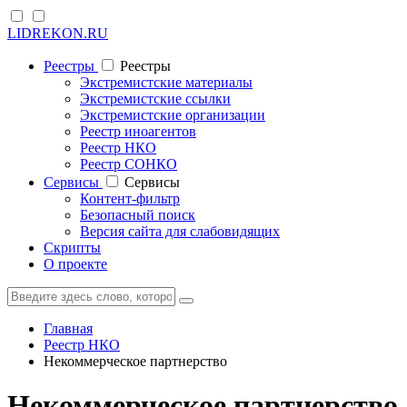
LIDREKON.RU
Реестры
Реестры
Экстремистские материалы
Экстремистские ссылки
Экстремистские организации
Реестр иноагентов
Реестр НКО
Реестр СОНКО
Cервисы
Cервисы
Контент-фильтр
Безопасный поиск
Версия сайта для слабовидящих
Скрипты
О проекте
Главная
Реестр НКО
Некоммерческое партнерство
Некоммерческое партнерство