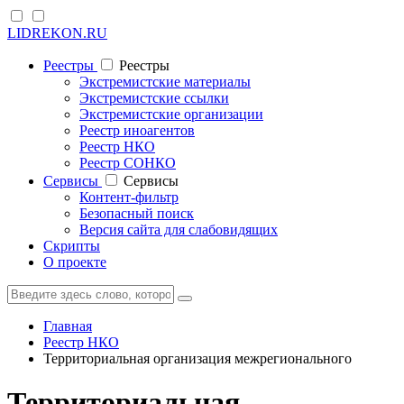
LIDREKON.RU
Реестры
Реестры
Экстремистские материалы
Экстремистские ссылки
Экстремистские организации
Реестр иноагентов
Реестр НКО
Реестр СОНКО
Cервисы
Cервисы
Контент-фильтр
Безопасный поиск
Версия сайта для слабовидящих
Скрипты
О проекте
Главная
Реестр НКО
Территориальная организация межрегионального
Территориальная