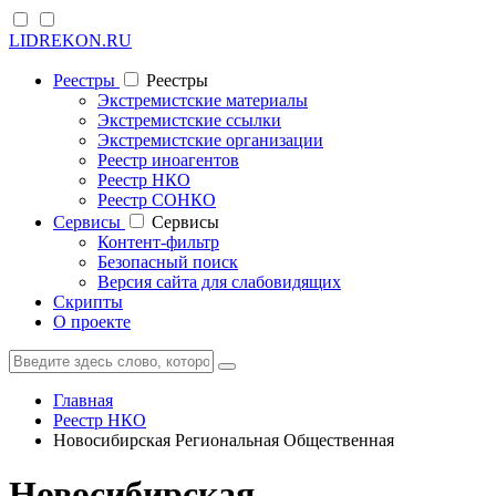
LIDREKON.RU
Реестры
Реестры
Экстремистские материалы
Экстремистские ссылки
Экстремистские организации
Реестр иноагентов
Реестр НКО
Реестр СОНКО
Cервисы
Cервисы
Контент-фильтр
Безопасный поиск
Версия сайта для слабовидящих
Скрипты
О проекте
Главная
Реестр НКО
Новосибирская Региональная Общественная
Новосибирская