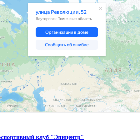
рспортивный клуб "Эпицентр"