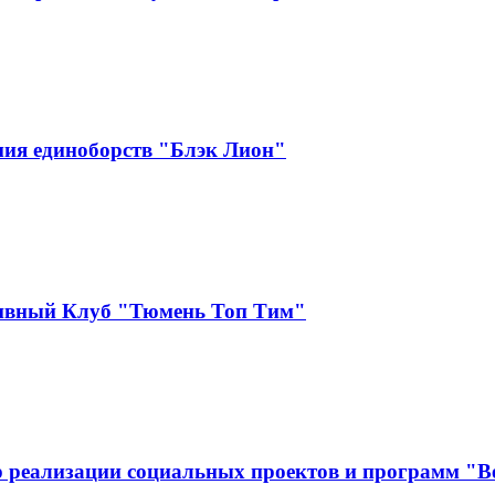
ия единоборств "Блэк Лион"
тивный Клуб "Тюмень Топ Тим"
 реализации социальных проектов и программ "В