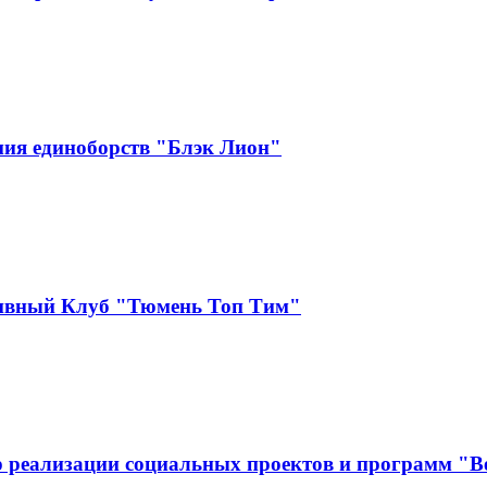
ия единоборств "Блэк Лион"
тивный Клуб "Тюмень Топ Тим"
 реализации социальных проектов и программ "В