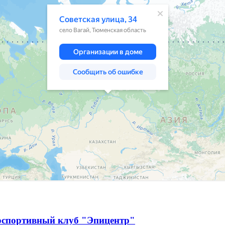
рспортивный клуб "Эпицентр"