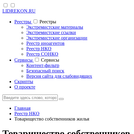
LIDREKON.RU
Реестры
Реестры
Экстремистские материалы
Экстремистские ссылки
Экстремистские организации
Реестр иноагентов
Реестр НКО
Реестр СОНКО
Cервисы
Cервисы
Контент-фильтр
Безопасный поиск
Версия сайта для слабовидящих
Скрипты
О проекте
Главная
Реестр НКО
Товарищество собственников жилья
Товарищество собственников