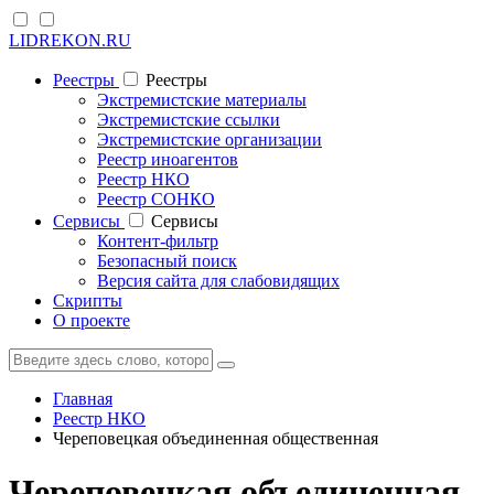
LIDREKON.RU
Реестры
Реестры
Экстремистские материалы
Экстремистские ссылки
Экстремистские организации
Реестр иноагентов
Реестр НКО
Реестр СОНКО
Cервисы
Cервисы
Контент-фильтр
Безопасный поиск
Версия сайта для слабовидящих
Скрипты
О проекте
Главная
Реестр НКО
Череповецкая объединенная общественная
Череповецкая объединенная