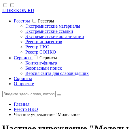
LIDREKON.RU
Реестры
Реестры
Экстремистские материалы
Экстремистские ссылки
Экстремистские организации
Реестр иноагентов
Реестр НКО
Реестр СОНКО
Cервисы
Cервисы
Контент-фильтр
Безопасный поиск
Версия сайта для слабовидящих
Скрипты
О проекте
Главная
Реестр НКО
Частное учреждение "Модельное
Частное учреждение "Модельн