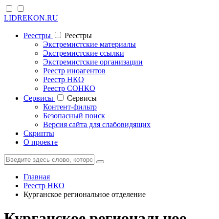
LIDREKON.RU
Реестры
Реестры
Экстремистские материалы
Экстремистские ссылки
Экстремистские организации
Реестр иноагентов
Реестр НКО
Реестр СОНКО
Cервисы
Cервисы
Контент-фильтр
Безопасный поиск
Версия сайта для слабовидящих
Скрипты
О проекте
Главная
Реестр НКО
Курганское региональное отделение
Курганское региональное