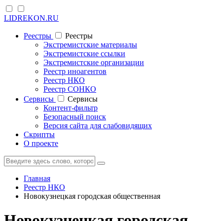
LIDREKON.RU
Реестры
Реестры
Экстремистские материалы
Экстремистские ссылки
Экстремистские организации
Реестр иноагентов
Реестр НКО
Реестр СОНКО
Cервисы
Cервисы
Контент-фильтр
Безопасный поиск
Версия сайта для слабовидящих
Скрипты
О проекте
Главная
Реестр НКО
Новокузнецкая городская общественная
Новокузнецкая городская