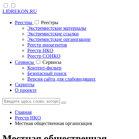
LIDREKON.RU
Реестры
Реестры
Экстремистские материалы
Экстремистские ссылки
Экстремистские организации
Реестр иноагентов
Реестр НКО
Реестр СОНКО
Cервисы
Cервисы
Контент-фильтр
Безопасный поиск
Версия сайта для слабовидящих
Скрипты
О проекте
Главная
Реестр НКО
Местная общественная организация
Местная общественная