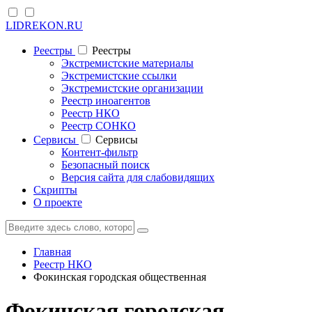
LIDREKON.RU
Реестры
Реестры
Экстремистские материалы
Экстремистские ссылки
Экстремистские организации
Реестр иноагентов
Реестр НКО
Реестр СОНКО
Cервисы
Cервисы
Контент-фильтр
Безопасный поиск
Версия сайта для слабовидящих
Скрипты
О проекте
Главная
Реестр НКО
Фокинская городская общественная
Фокинская городская