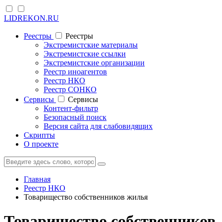
LIDREKON.RU
Реестры
Реестры
Экстремистские материалы
Экстремистские ссылки
Экстремистские организации
Реестр иноагентов
Реестр НКО
Реестр СОНКО
Cервисы
Cервисы
Контент-фильтр
Безопасный поиск
Версия сайта для слабовидящих
Скрипты
О проекте
Главная
Реестр НКО
Товарищество собственников жилья
Товарищество собственников