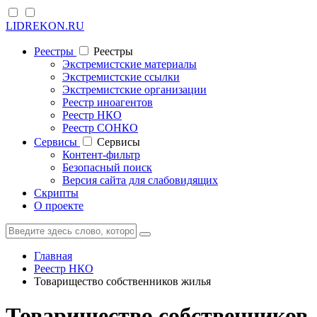
LIDREKON.RU
Реестры
Реестры
Экстремистские материалы
Экстремистские ссылки
Экстремистские организации
Реестр иноагентов
Реестр НКО
Реестр СОНКО
Cервисы
Cервисы
Контент-фильтр
Безопасный поиск
Версия сайта для слабовидящих
Скрипты
О проекте
Главная
Реестр НКО
Товарищество собственников жилья
Товарищество собственников