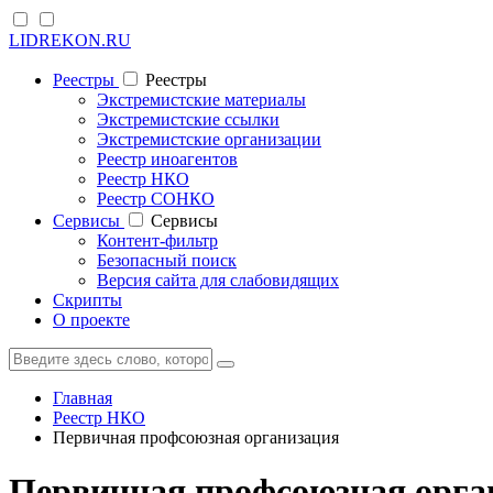
LIDREKON.RU
Реестры
Реестры
Экстремистские материалы
Экстремистские ссылки
Экстремистские организации
Реестр иноагентов
Реестр НКО
Реестр СОНКО
Cервисы
Cервисы
Контент-фильтр
Безопасный поиск
Версия сайта для слабовидящих
Скрипты
О проекте
Главная
Реестр НКО
Первичная профсоюзная организация
Первичная профсоюзная орган