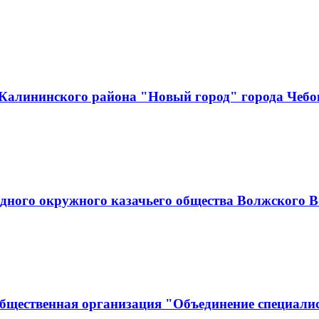
Калининского района "Новый город" города Чеб
адного окружного казачьего общества Волжского В
бщественная организация "Объединение специалис