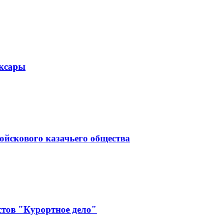
оксары
ойскового казачьего общества
тов "Курортное дело"