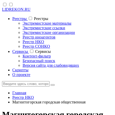
LIDREKON.RU
Реестры
Реестры
Экстремистские материалы
Экстремистские ссылки
Экстремистские организации
Реестр иноагентов
Реестр НКО
Реестр СОНКО
Cервисы
Cервисы
Контент-фильтр
Безопасный поиск
Версия сайта для слабовидящих
Скрипты
О проекте
Главная
Реестр НКО
Магнитогорская городская общественная
Магнитогорская городская