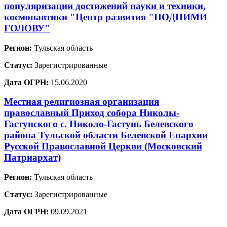
популяризации достижений науки и техники,
космонавтики "Центр развития "ПОДНИМИ
ГОЛОВУ"
Регион:
Тульская область
Статус:
Зарегистрированные
Дата ОГРН:
15.06.2020
Местная религиозная организация
православный Приход собора Николы-
Гастунского с. Николо-Гастунь Белевского
района Тульской области Белевской Епархии
Русской Православной Церкви (Московский
Патриархат)
Регион:
Тульская область
Статус:
Зарегистрированные
Дата ОГРН:
09.09.2021