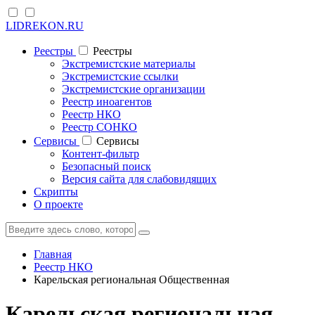
LIDREKON.RU
Реестры
Реестры
Экстремистские материалы
Экстремистские ссылки
Экстремистские организации
Реестр иноагентов
Реестр НКО
Реестр СОНКО
Cервисы
Cервисы
Контент-фильтр
Безопасный поиск
Версия сайта для слабовидящих
Скрипты
О проекте
Главная
Реестр НКО
Карельская региональная Общественная
Карельская региональная