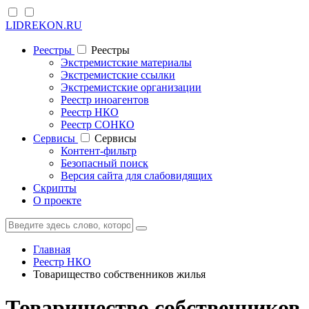
LIDREKON.RU
Реестры
Реестры
Экстремистские материалы
Экстремистские ссылки
Экстремистские организации
Реестр иноагентов
Реестр НКО
Реестр СОНКО
Cервисы
Cервисы
Контент-фильтр
Безопасный поиск
Версия сайта для слабовидящих
Скрипты
О проекте
Главная
Реестр НКО
Товарищество собственников жилья
Товарищество собственников