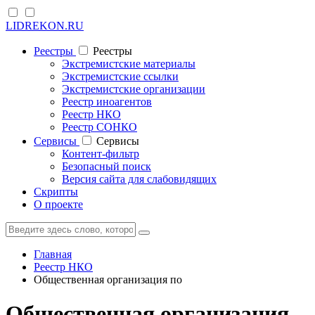
LIDREKON.RU
Реестры
Реестры
Экстремистские материалы
Экстремистские ссылки
Экстремистские организации
Реестр иноагентов
Реестр НКО
Реестр СОНКО
Cервисы
Cервисы
Контент-фильтр
Безопасный поиск
Версия сайта для слабовидящих
Скрипты
О проекте
Главная
Реестр НКО
Общественная организация по
Общественная организация