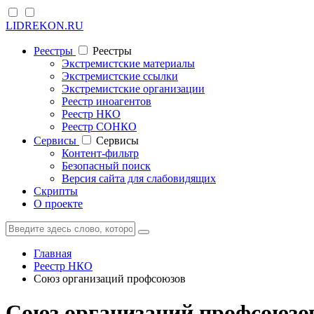
LIDREKON.RU
Реестры
Реестры
Экстремистские материалы
Экстремистские ссылки
Экстремистские организации
Реестр иноагентов
Реестр НКО
Реестр СОНКО
Cервисы
Cервисы
Контент-фильтр
Безопасный поиск
Версия сайта для слабовидящих
Скрипты
О проекте
Главная
Реестр НКО
Союз организаций профсоюзов
Союз организаций профсоюзов