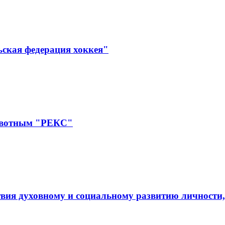
ьская федерация хоккея"
ивотным "РЕКС"
вия духовному и социальному развитию личности,