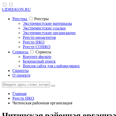
LIDREKON.RU
Реестры
Реестры
Экстремистские материалы
Экстремистские ссылки
Экстремистские организации
Реестр иноагентов
Реестр НКО
Реестр СОНКО
Cервисы
Cервисы
Контент-фильтр
Безопасный поиск
Версия сайта для слабовидящих
Скрипты
О проекте
Главная
Реестр НКО
Читинская районная организация
Читинская районная организ