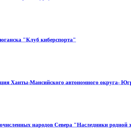
еюганска "Клуб киберспорта"
ация Ханты-Мансийского автономного округа- Юг
численных народов Севера "Наследники родной зе