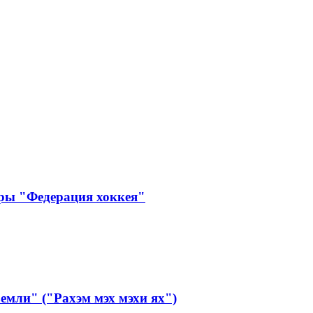
ры "Федерация хоккея"
мли" ("Рахэм мэх мэхи ях")