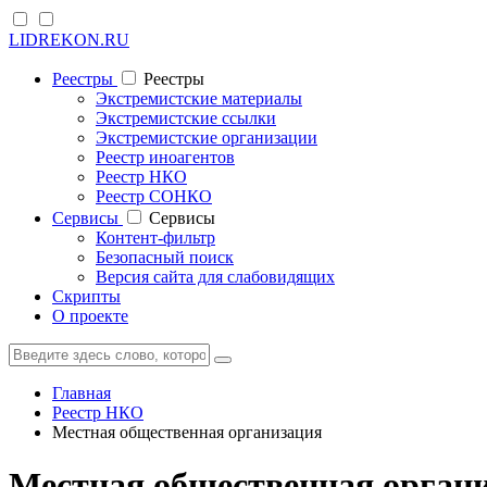
LIDREKON.RU
Реестры
Реестры
Экстремистские материалы
Экстремистские ссылки
Экстремистские организации
Реестр иноагентов
Реестр НКО
Реестр СОНКО
Cервисы
Cервисы
Контент-фильтр
Безопасный поиск
Версия сайта для слабовидящих
Скрипты
О проекте
Главная
Реестр НКО
Местная общественная организация
Местная общественная органи