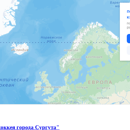
оккея города Сургута"