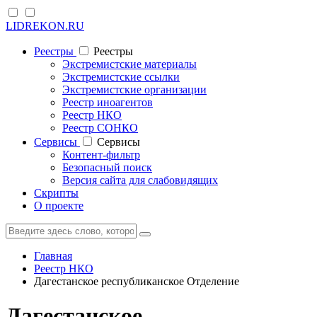
LIDREKON.RU
Реестры
Реестры
Экстремистские материалы
Экстремистские ссылки
Экстремистские организации
Реестр иноагентов
Реестр НКО
Реестр СОНКО
Cервисы
Cервисы
Контент-фильтр
Безопасный поиск
Версия сайта для слабовидящих
Скрипты
О проекте
Главная
Реестр НКО
Дагестанское республиканское Отделение
Дагестанское