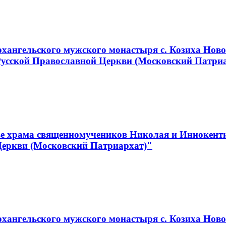
хангельского мужского монастыря с. Козиха Ново
Русской Православной Церкви (Московский Патри
е храма священномучеников Николая и Иннокентия
Церкви (Московский Патриархат)"
ангельского мужского монастыря с. Козиха Новос