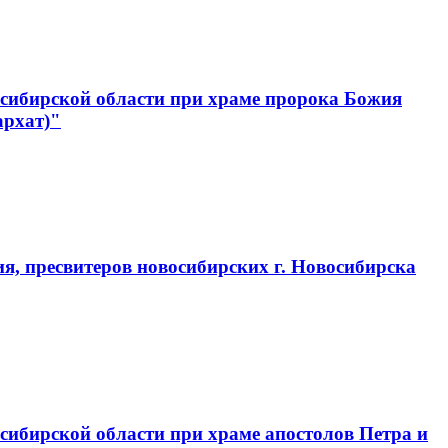
сибирской области при храме пророка Божия
архат)"
, пресвитеров новосибирских г. Новосибирска
ибирской области при храме апостолов Петра и