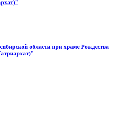
архат)"
сибирской области при храме Рождества
Патриархат)"