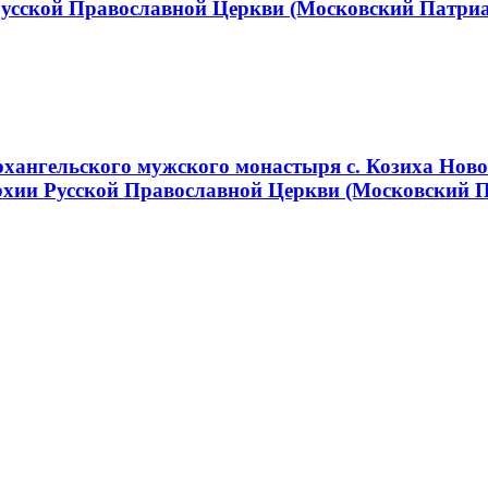
Русской Православной Церкви (Московский Патри
хангельского мужского монастыря с. Козиха Ново
хии Русской Православной Церкви (Московский 