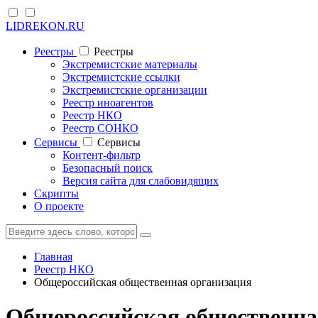
LIDREKON.RU
Реестры
Реестры
Экстремистские материалы
Экстремистские ссылки
Экстремистские организации
Реестр иноагентов
Реестр НКО
Реестр СОНКО
Cервисы
Cервисы
Контент-фильтр
Безопасный поиск
Версия сайта для слабовидящих
Скрипты
О проекте
Главная
Реестр НКО
Общероссийская общественная организация
Общероссийская общественна