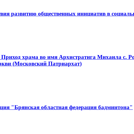
вия развитию общественных инициатив в социаль
 Приход храма во имя Архистратига Михаила с. Р
ркви (Московский Патриархат)
ация "Брянская областная федерация бадминтона"