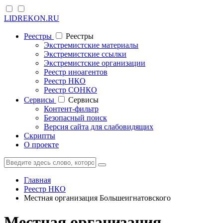
LIDREKON.RU
Реестры
Реестры
Экстремистские материалы
Экстремистские ссылки
Экстремистские организации
Реестр иноагентов
Реестр НКО
Реестр СОНКО
Cервисы
Cервисы
Контент-фильтр
Безопасный поиск
Версия сайта для слабовидящих
Скрипты
О проекте
Главная
Реестр НКО
Местная организация Большеигнатовского
Местная организация