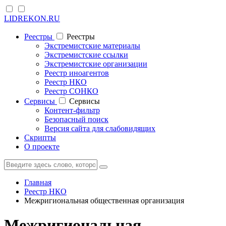
LIDREKON.RU
Реестры
Реестры
Экстремистские материалы
Экстремистские ссылки
Экстремистские организации
Реестр иноагентов
Реестр НКО
Реестр СОНКО
Cервисы
Cервисы
Контент-фильтр
Безопасный поиск
Версия сайта для слабовидящих
Скрипты
О проекте
Главная
Реестр НКО
Межригиональная общественная организация
Межригиональная